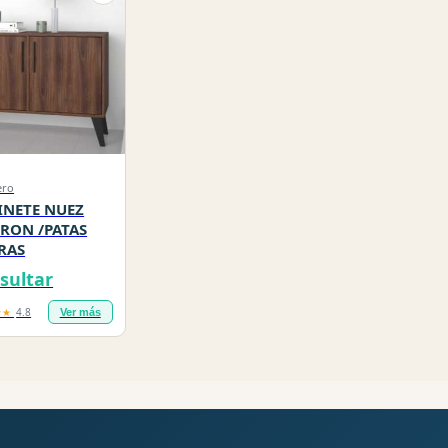
ero
INETE NUEZ
RON /PATAS
RAS
sultar
★★
4.8
Ver más