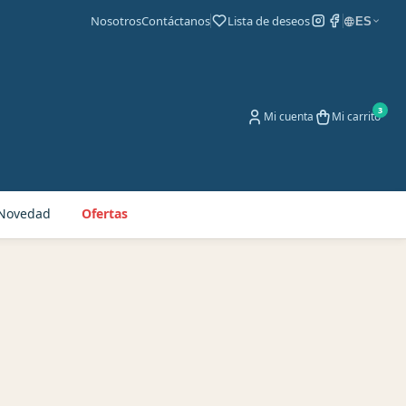
Nosotros
Contáctanos
Lista de deseos
ES
Mi cuenta
Mi carrito
Novedad
Ofertas