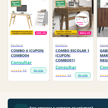
Escritorio
Escritorio
Gavet
COMBO 4 (CUPON:
COMBO ESCOLAR 1
GAB
COMBO04
(CUPON:
MAR
COMBO01)
NEG
Consultar
Consultar
Con
★★★★★
4.8
Ver más
★★★★★
4.8
★★★
Ver más
¿Eres empresa o compras en volumen?