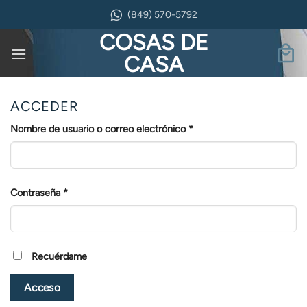
Saltar
(849) 570-5792
al
COSAS DE
contenido
CASA
ACCEDER
Obligatorio
Nombre de usuario o correo electrónico
*
Obligatorio
Contraseña
*
Recuérdame
Acceso