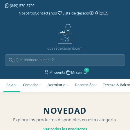
(849) 570-5792
Nosotros
Contáctanos
Lista de deseos
ES
cosasdecasard.com
Mi cuenta
Mi carrito
Sala
Comedor
Dormitorio
Decoración
Terraza & Balcó
NOVEDAD
Explora los productos disponibles en esta categoría.
Ver todos los productos