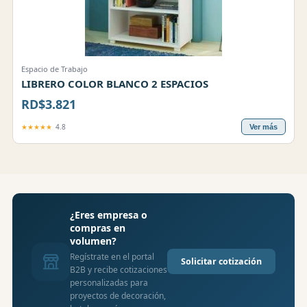
Espacio de Trabajo
LIBRERO COLOR BLANCO 2 ESPACIOS
RD$3.821
★★★★★
4.8
Ver más
¿Eres empresa o
compras en
volumen?
Regístrate en el portal
Solicitar cotización
B2B y recibe cotizaciones
personalizadas para
proyectos de decoración,