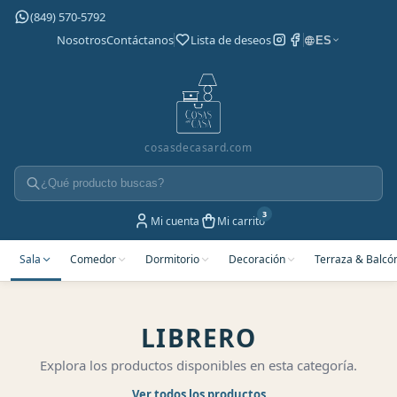
(849) 570-5792
Nosotros
Contáctanos
Lista de deseos
ES
cosasdecasard.com
Mi cuenta
Mi carrito
Sala
Comedor
Dormitorio
Decoración
Terraza & Balcó
LIBRERO
Explora los productos disponibles en esta categoría.
Ver todos los productos