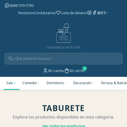
(849) 570-5792
Nosotros
Contáctanos
Lista de deseos
ES
cosasdecasard.com
Mi cuenta
Mi carrito
Sala
Comedor
Dormitorio
Decoración
Terraza & Balcó
TABURETE
Explora los productos disponibles en esta categoría.
Ver todos los productos