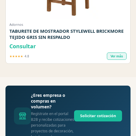
Adornos
TABURETE DE MOSTRADOR STYLEWELL BRICKMORE
TEJIDO GRIS SIN RESPALDO
Consultar
★★★★★
4.8
Ver más
¿Eres empresa o
compras en
volumen?
Regístrate en el portal
Solicitar cotización
B2B y recibe cotizaciones
personalizadas para
proyectos de decoración,