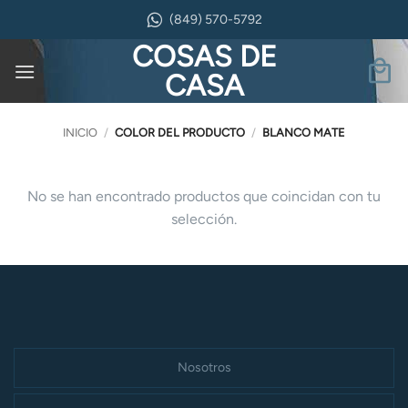
Saltar
(849) 570-5792
al
COSAS DE
contenido
CASA
INICIO
/
COLOR DEL PRODUCTO
/
BLANCO MATE
No se han encontrado productos que coincidan con tu
selección.
Nosotros