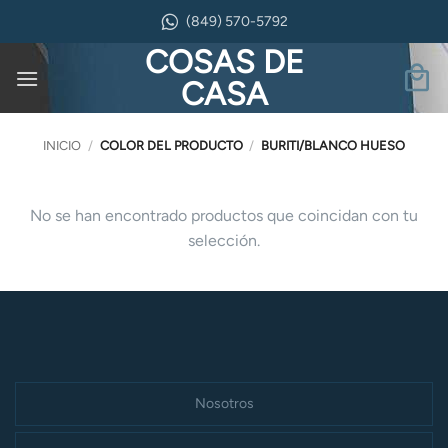
Saltar
(849) 570-5792
al
COSAS DE
contenido
CASA
INICIO
/
COLOR DEL PRODUCTO
/
BURITI/BLANCO HUESO
No se han encontrado productos que coincidan con tu
selección.
Nosotros