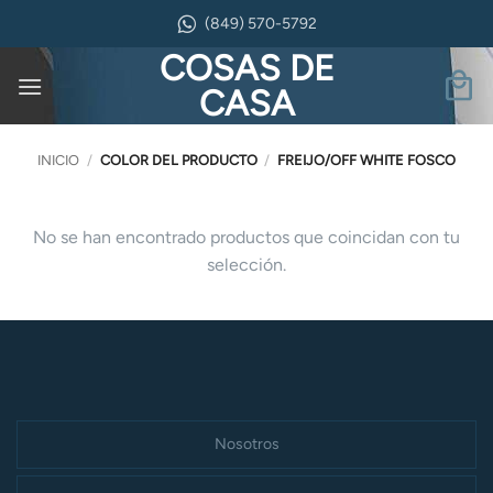
Saltar
(849) 570-5792
al
COSAS DE
contenido
CASA
INICIO
/
COLOR DEL PRODUCTO
/
FREIJO/OFF WHITE FOSCO
No se han encontrado productos que coincidan con tu
selección.
Nosotros