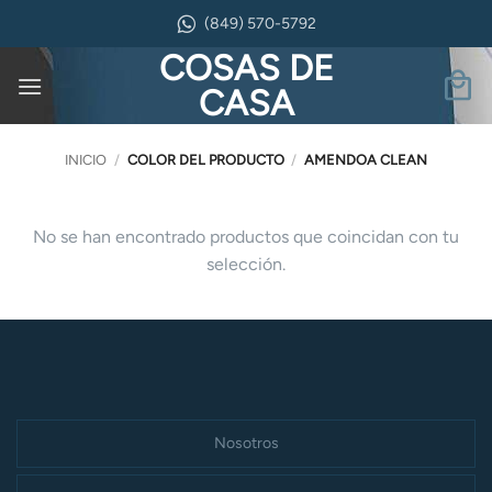
Saltar
(849) 570-5792
al
COSAS DE
contenido
CASA
INICIO
/
COLOR DEL PRODUCTO
/
AMENDOA CLEAN
No se han encontrado productos que coincidan con tu
selección.
Nosotros