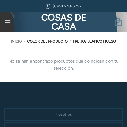
Saltar
(849) 570-5792
al
COSAS DE
contenido
CASA
INICIO
/
COLOR DEL PRODUCTO
/
FREIJO/ BLANCO HUESO
No se han encontrado productos que coincidan con tu
selección.
Nosotros