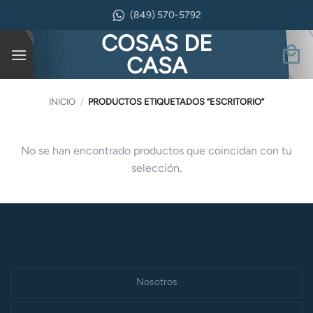
Saltar
(849) 570-5792
al
COSAS DE
contenido
CASA
INICIO
/
PRODUCTOS ETIQUETADOS “ESCRITORIO”
No se han encontrado productos que coincidan con tu
selección.
Nosotros