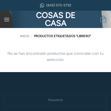
Saltar
(849) 570-5792
al
COSAS DE
contenido
CASA
INICIO
/
PRODUCTOS ETIQUETADOS “LIBRERO”
No se han encontrado productos que coincidan con tu
selección.
Nosotros