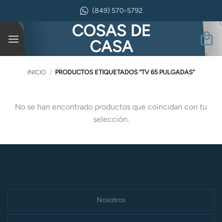
Saltar
(849) 570-5792
al
COSAS DE
contenido
CASA
INICIO
/
PRODUCTOS ETIQUETADOS “TV 65 PULGADAS”
No se han encontrado productos que coincidan con tu
selección.
Nosotros