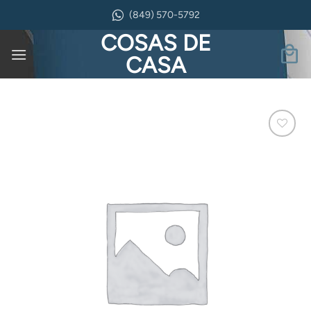
Saltar
(849) 570-5792
al
COSAS DE
contenido
CASA