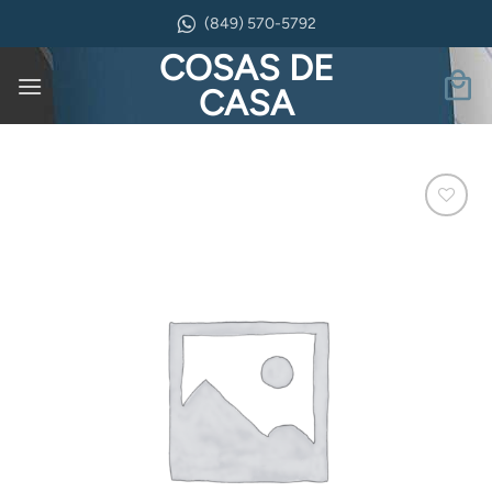
Saltar
(849) 570-5792
al
COSAS DE
contenido
CASA