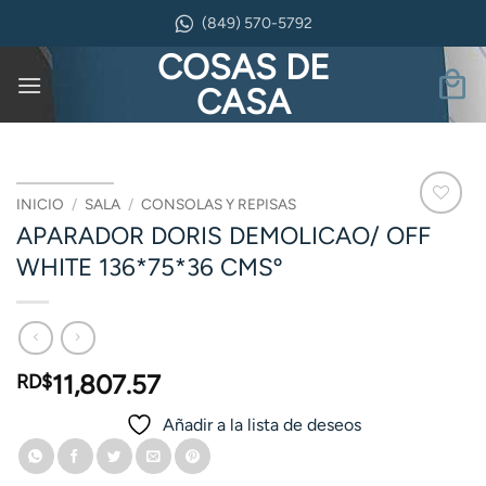
Saltar
(849) 570-5792
al
COSAS DE
contenido
CASA
INICIO
/
SALA
/
CONSOLAS Y REPISAS
APARADOR DORIS DEMOLICAO/ OFF
WHITE 136*75*36 CMSº
11,807.57
RD$
Añadir a la lista de deseos