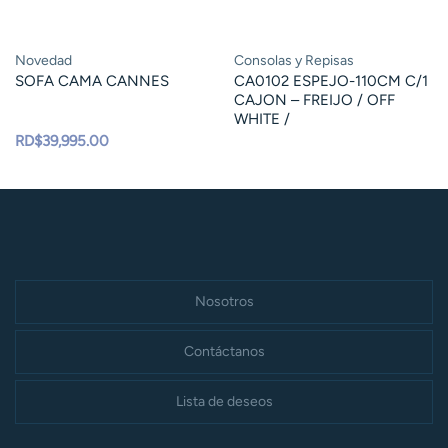
Novedad
Consolas y Repisas
SOFA CAMA CANNES
CA0102 ESPEJO-110CM C/1
CAJON – FREIJO / OFF
WHITE /
RD$
39,995.00
Nosotros
Contáctanos
Lista de deseos