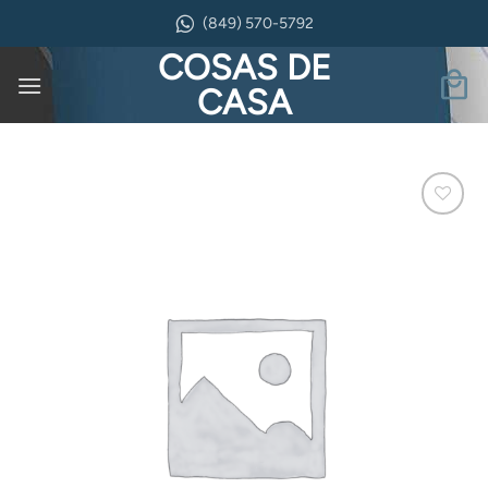
Saltar
(849) 570-5792
al
COSAS DE
contenido
CASA