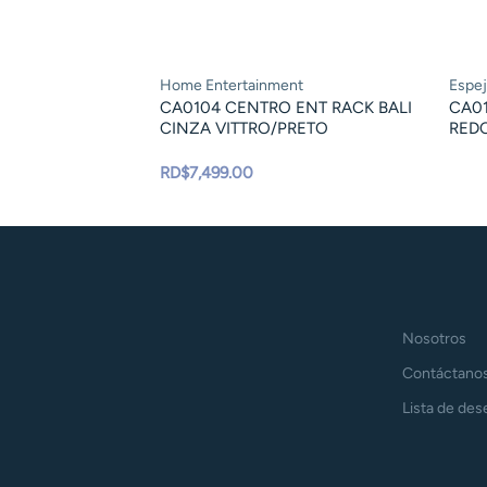
Home Entertainment
Espe
CA0104 CENTRO ENT RACK BALI
CA01
CINZA VITTRO/PRETO
RED
RD$
7,499.00
Nosotros
Contáctano
Lista de des