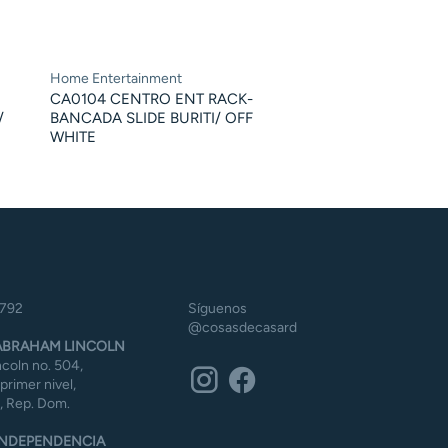
Home Entertainment
CA0104 CENTRO ENT RACK-
/
BANCADA SLIDE BURITI/ OFF
WHITE
5792
Síguenos
@cosasdecasard
BRAHAM LINCOLN
coln no. 504,
 primer nivel,
 Rep. Dom.
NDEPENDENCIA