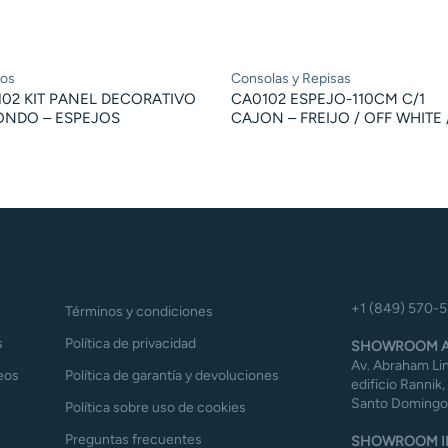
jos
Consolas y Repisas
02 KIT PANEL DECORATIVO
CA0102 ESPEJO-110CM C/1
ONDO – ESPEJOS
CAJON – FREIJO / OFF WHITE 
+1 (849) 570-
Términos y condiciones
s
Política de privacidad
SHOWROOM A
Av. Abraham Lin
eos
Política de garantía y devoluciones
edificio Rannik,
Santo Domingo,
Política sobre uso de cookies
Preguntas frecuentes
SHOWROOM I