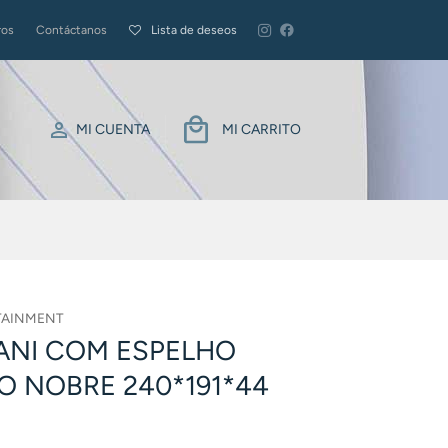
ros
Contáctanos
Lista de deseos
MI CUENTA
MI CARRITO
TAINMENT
NI COM ESPELHO
O NOBRE 240*191*44