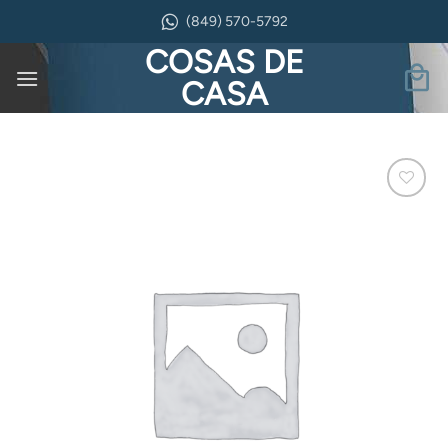
Saltar
(849) 570-5792
al
COSAS DE
contenido
CASA