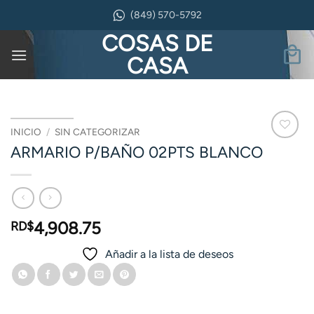
Saltar
(849) 570-5792
al
COSAS DE
contenido
CASA
INICIO
/
SIN CATEGORIZAR
ARMARIO P/BAÑO 02PTS BLANCO
4,908.75
RD$
Añadir a la lista de deseos