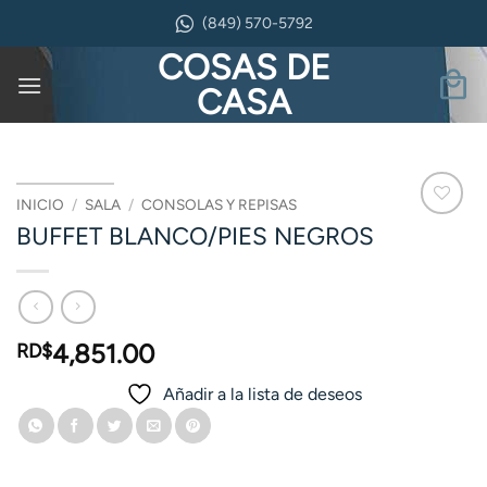
Saltar
(849) 570-5792
al
COSAS DE
contenido
CASA
INICIO
/
SALA
/
CONSOLAS Y REPISAS
BUFFET BLANCO/PIES NEGROS
4,851.00
RD$
Añadir a la lista de deseos