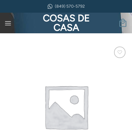
Saltar
(849) 570-5792
al
COSAS DE
contenido
CASA