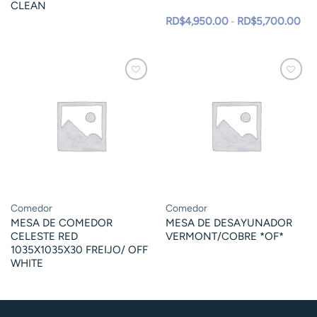
CLEAN
Ran
RD$
4,950.00
RD$
5,700.00
-
de
prec
des
RD$
has
RD$
Comedor
Comedor
MESA DE COMEDOR
MESA DE DESAYUNADOR
CELESTE RED
VERMONT/COBRE *OF*
1035X1035X30 FREIJO/ OFF
WHITE