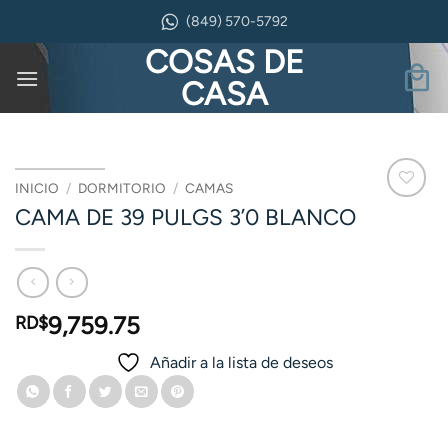
Saltar
(849) 570-5792
al
COSAS DE
contenido
CASA
INICIO
/
DORMITORIO
/
CAMAS
CAMA DE 39 PULGS 3’0 BLANCO
9,759.75
RD$
Añadir a la lista de deseos