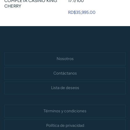
COMPLETA CASINO KING
17.1/100
CHERRY
RD$
35,995.00
Nosotros
Contáctanos
Lista de deseos
Términos y condiciones
Política de privacidad