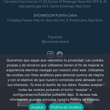
Carretera Sanchez km 11 1/2,Sector El Pedregal, Nave #A-001-B, Al
lado planta gas GLP, Santo Domingo, Rep. Dom.
SHOWROOM PUNTA CANA
Complejo Naves Mall, Av. Barceló, Km. 5, Punta Cana, Rep Dom.
Síguenos
@cosasdecasard
Queremos que sepas que valoramos tu privacidad. Las cookies
propias y de terceros que utilizamos tienen el fin de mejorar la
experiencia mientras navegas por nuestro sitio web. Utilizamos
las cookies con fines analíticos para detectar puntos de mejora
y con el objetivo de que nuestro contenido esté alineado con
tus intereses. Tú eres el dueño de tus datos. Puedes aceptar
todas las cookies pulsando el botón “aceptar” o
© 2026 Cosas de Casa
configurarlas/rechazarlas pulsando aquí. Si deseas más
información, puedes consultar nuestra Política de Cookies.
American
MasterCard
Visa
Express
Aceptar
Política de Cookies