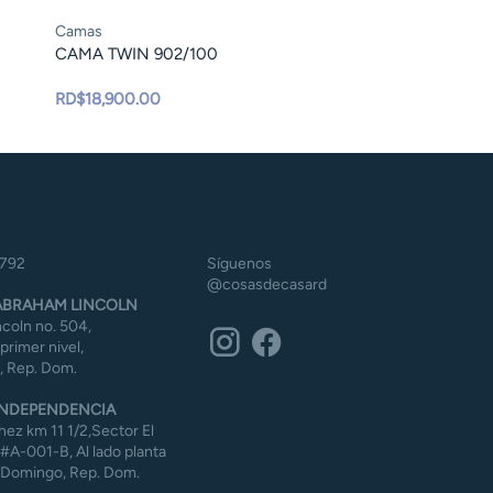
Camas
CAMA TWIN 902/100
RD$
18,900.00
5792
Síguenos
@cosasdecasard
BRAHAM LINCOLN
coln no. 504,
 primer nivel,
 Rep. Dom.
NDEPENDENCIA
ez km 11 1/2,Sector El
#A-001-B, Al lado planta
 Domingo, Rep. Dom.