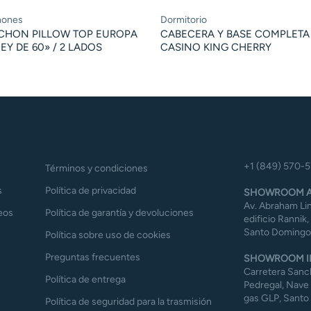
hones
Dormitorio
CHON PILLOW TOP EUROPA
CABECERA Y BASE COMPLETA
Y DE 60» / 2 LADOS
CASINO KING CHERRY
+1 (849) 570-
Términos y condiciones
s
Política de privacidad
SHOWROOM A
Av. Abraham Lin
eos
Política de garantía y devoluciones
edificio Rannik,
Santo Domingo,
Política sobre uso de cookies
Preguntas frecuentes
SHOWROOM I
Carretera Sanch
Política de entrega
Pedregal, Nave 
gas GLP, Santo
Política de seguridad para la trasmisión