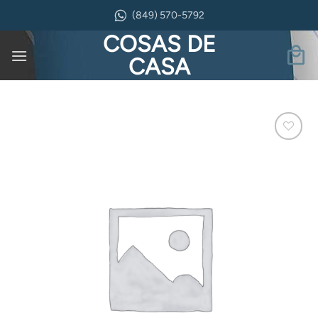
Saltar
(849) 570-5792
al
COSAS DE
contenido
CASA