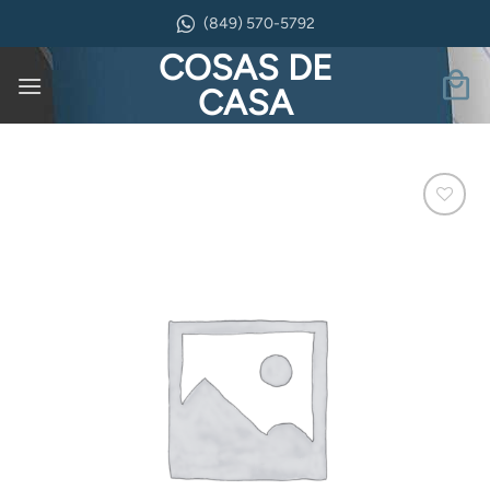
Saltar
(849) 570-5792
al
COSAS DE
contenido
CASA