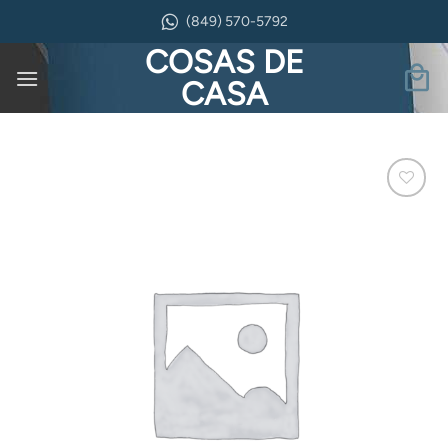
Saltar
(849) 570-5792
al
COSAS DE
contenido
CASA