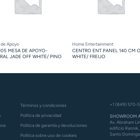
 de Apoyo
Home Entertainment
105 MESA DE APOYO-
CENTRO ENT PANEL 140 CM 
RAL JADE OFF WHITE/ PINO
WHITE/ FREIJO
+1 (849) 570-
Términos y condiciones
s
Política de privacidad
SHOWROOM A
Av. Abraham Lin
eos
Política de garantía y devoluciones
edificio Rannik,
Santo Domingo,
Política sobre uso de cookies