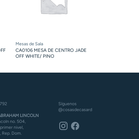
Mesas de Sala
OFF
CA0106 MESA DE CENTRO JADE
OFF WHITE/ PINO
5792
Síguenos
@cosasdecasard
BRAHAM LINCOLN
coln no. 504,
 primer nivel,
 Rep. Dom.