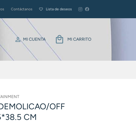
ros
Contáctanos
Lista de deseos
MI CUENTA
MI CARRITO
TAINMENT
DEMOLICAO/OFF
5*38.5 CM