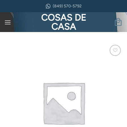
Saltar
(849) 570-5792
al
COSAS DE
contenido
CASA