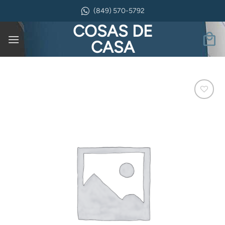
Saltar
(849) 570-5792
al
COSAS DE
contenido
CASA