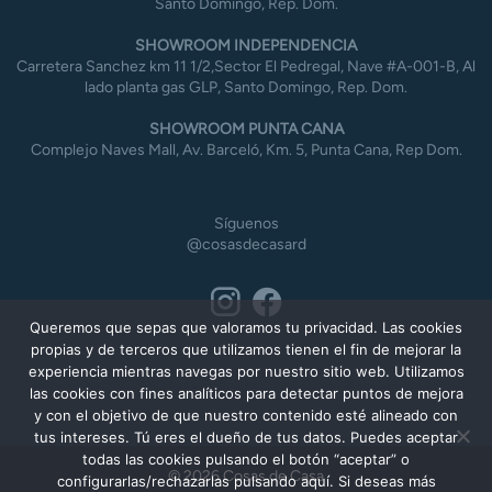
Santo Domingo, Rep. Dom.
SHOWROOM INDEPENDENCIA
Carretera Sanchez km 11 1/2,Sector El Pedregal, Nave #A-001-B, Al
lado planta gas GLP, Santo Domingo, Rep. Dom.
SHOWROOM PUNTA CANA
Complejo Naves Mall, Av. Barceló, Km. 5, Punta Cana, Rep Dom.
Síguenos
@cosasdecasard
Queremos que sepas que valoramos tu privacidad. Las cookies
propias y de terceros que utilizamos tienen el fin de mejorar la
experiencia mientras navegas por nuestro sitio web. Utilizamos
las cookies con fines analíticos para detectar puntos de mejora
y con el objetivo de que nuestro contenido esté alineado con
tus intereses. Tú eres el dueño de tus datos. Puedes aceptar
todas las cookies pulsando el botón “aceptar” o
© 2026 Cosas de Casa
configurarlas/rechazarlas pulsando aquí. Si deseas más