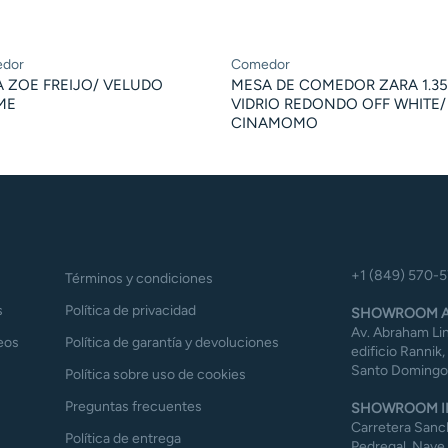
dor
Comedor
A ZOE FREIJO/ VELUDO
MESA DE COMEDOR ZARA 1.35
ME
VIDRIO REDONDO OFF WHITE/
CINAMOMO
+1 (849) 570-
Términos y condiciones
s
Política de privacidad
SHOWROOM A
Av. Abraham Lin
eos
Política de garantía y devoluciones
edificio Rannik,
Santo Domingo,
Política sobre uso de cookies
Preguntas frecuentes
SHOWROOM I
Carretera Sanch
Política de entrega
Pedregal, Nave 