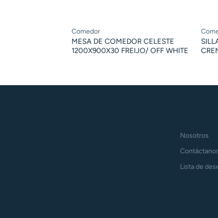
Comedor
Come
MESA DE COMEDOR CELESTE
SILL
1200X900X30 FREIJO/ OFF WHITE
CRE
Nosotros
Contáctano
Lista de des