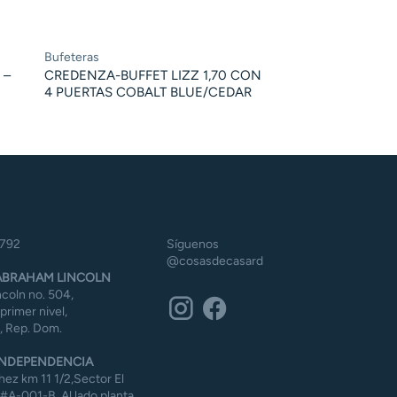
Bufeteras
 –
CREDENZA-BUFFET LIZZ 1,70 CON
4 PUERTAS COBALT BLUE/CEDAR
5792
Síguenos
@cosasdecasard
BRAHAM LINCOLN
coln no. 504,
 primer nivel,
 Rep. Dom.
NDEPENDENCIA
ez km 11 1/2,Sector El
#A-001-B, Al lado planta