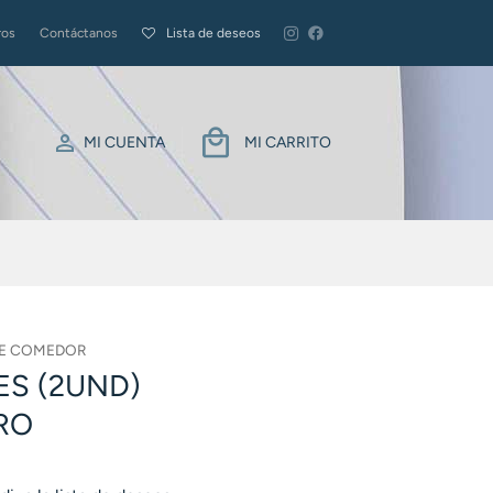
ros
Contáctanos
Lista de deseos
MI CUENTA
MI CARRITO
DE COMEDOR
ES (2UND)
RO