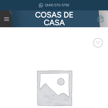
Saltar
(849) 570-5792
al
COSAS DE
contenido
CASA