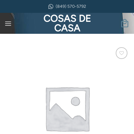
Saltar
(849) 570-5792
al
COSAS DE
contenido
CASA