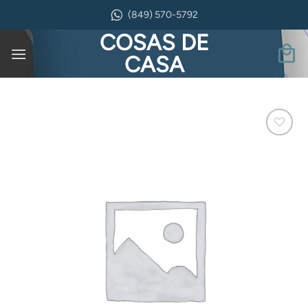
Saltar
(849) 570-5792
al
COSAS DE
contenido
CASA