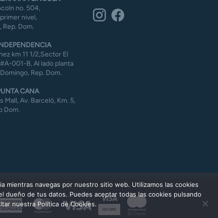
coln no. 504,
 primer nivel,
 Rep. Dom.
NDEPENDENCIA
ez km 11 1/2,Sector El
#A-001-B, Al lado planta
 Domingo, Rep. Dom.
UNTA CANA
Mall, Av. Barceló, Km. 5,
p Dom.
ia mientras navegas por nuestro sitio web. Utilizamos las cookies
 el dueño de tus datos. Puedes aceptar todas las cookies pulsando
American
MasterCard
Visa
tar nuestra Política de Cookies.
Express