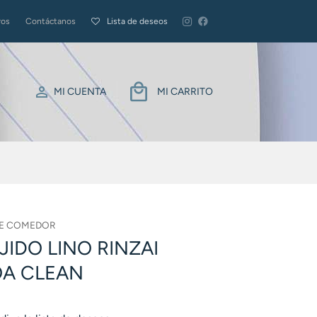
ros
Contáctanos
Lista de deseos
MI CUENTA
MI CARRITO
DE COMEDOR
EJIDO LINO RINZAI
OA CLEAN