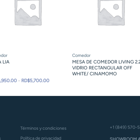
dor
Comedor
A LIA
MESA DE COMEDOR LIVING 2.
VIDRIO RECTANGULAR OFF
WHITE/ CINAMOMO
Rango
,950.00
-
RD$
5,700.00
de
precios:
desde
RD$4,950.00
hasta
RD$5,700.00
+1 (849) 570-
Términos y condiciones
s
Política de privacidad
SHOWROOM A