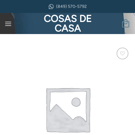
Saltar
(849) 570-5792
al
COSAS DE
contenido
CASA