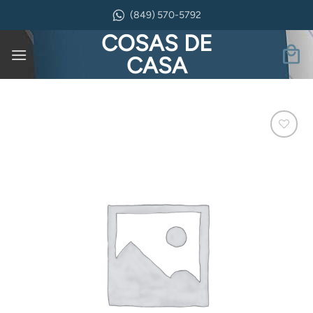
Saltar
(849) 570-5792
al
COSAS DE
contenido
CASA