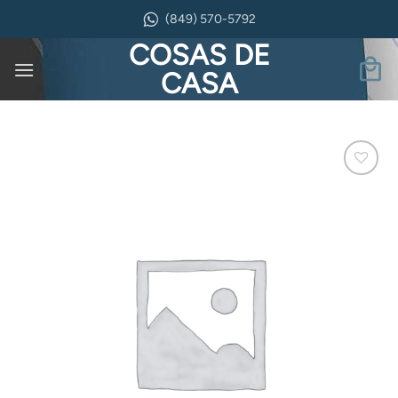
Saltar
(849) 570-5792
al
COSAS DE
contenido
CASA