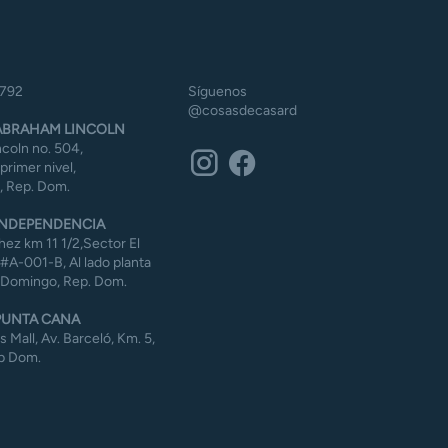
5792
Síguenos
@cosasdecasard
BRAHAM LINCOLN
coln no. 504,
 primer nivel,
 Rep. Dom.
NDEPENDENCIA
ez km 11 1/2,Sector El
#A-001-B, Al lado planta
 Domingo, Rep. Dom.
UNTA CANA
Mall, Av. Barceló, Km. 5,
p Dom.