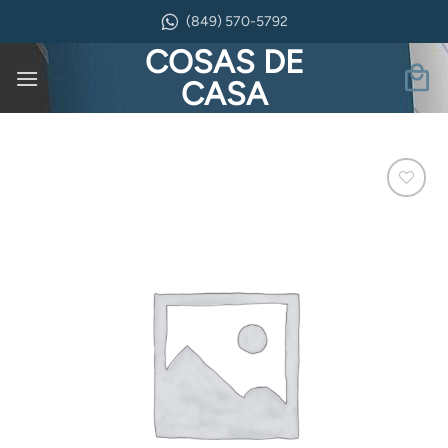
Saltar
(849) 570-5792
al
COSAS DE
contenido
CASA