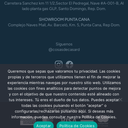
Carretera Sanchez km 11 1/2,Sector El Pedregal, Nave #A-001-B, Al
lado planta gas GLP, Santo Domingo, Rep. Dom.
SHOWROOM PUNTA CANA
Complejo Naves Mall, Av. Barceló, Km. 5, Punta Cana, Rep Dom.
Síguenos
@cosasdecasard
Queremos que sepas que valoramos tu privacidad. Las cookies
propias y de terceros que utilizamos tienen el fin de mejorar la
experiencia mientras navegas por nuestro sitio web. Utilizamos
las cookies con fines analíticos para detectar puntos de mejora
y con el objetivo de que nuestro contenido esté alineado con
tus intereses. Tú eres el dueño de tus datos. Puedes aceptar
todas las cookies pulsando el botón “aceptar” o
© 2026 Cosas de Casa
configurarlas/rechazarlas pulsando aquí. Si deseas más
información, puedes consultar nuestra Política de Cookies.
American
MasterCard
Visa
Express
Aceptar
Política de Cookies