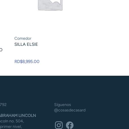
Comedor
SILLA ELSIE
RO
RD$
8,995.00
5792
Síguenos
@cosasdecasard
BRAHAM LINCOLN
coln no. 504,
 primer nivel,