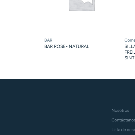
BAR
Come
BAR ROSE- NATURAL
SILL
FREI
SINT
Nosotros
Contáctano
Lista de des