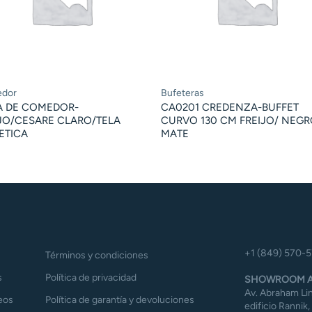
dor
Bufeteras
A DE COMEDOR-
CA0201 CREDENZA-BUFFET
JO/CESARE CLARO/TELA
CURVO 130 CM FREIJO/ NEG
ETICA
MATE
+1 (849) 570-
Términos y condiciones
s
Política de privacidad
SHOWROOM A
Av. Abraham Lin
eos
Política de garantía y devoluciones
edificio Rannik,