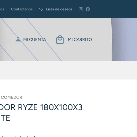
ros
Contáctanos
Lista de deseos
MI CUENTA
MI CARRITO
E COMEDOR
OR RYZE 180X100X3
ITE