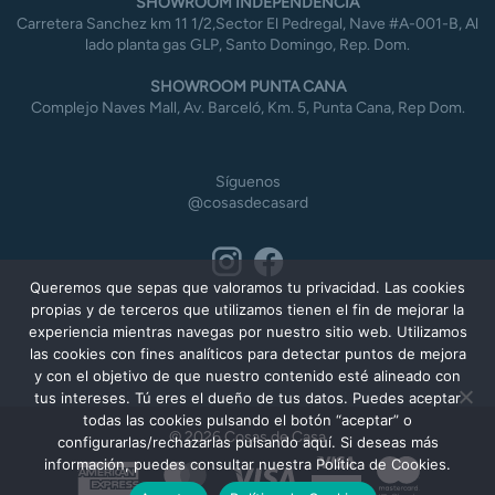
SHOWROOM INDEPENDENCIA
Carretera Sanchez km 11 1/2,Sector El Pedregal, Nave #A-001-B, Al
lado planta gas GLP, Santo Domingo, Rep. Dom.
SHOWROOM PUNTA CANA
Complejo Naves Mall, Av. Barceló, Km. 5, Punta Cana, Rep Dom.
Síguenos
@cosasdecasard
Queremos que sepas que valoramos tu privacidad. Las cookies
propias y de terceros que utilizamos tienen el fin de mejorar la
experiencia mientras navegas por nuestro sitio web. Utilizamos
las cookies con fines analíticos para detectar puntos de mejora
y con el objetivo de que nuestro contenido esté alineado con
tus intereses. Tú eres el dueño de tus datos. Puedes aceptar
todas las cookies pulsando el botón “aceptar” o
© 2026 Cosas de Casa
configurarlas/rechazarlas pulsando aquí. Si deseas más
información, puedes consultar nuestra Política de Cookies.
American
MasterCard
Visa