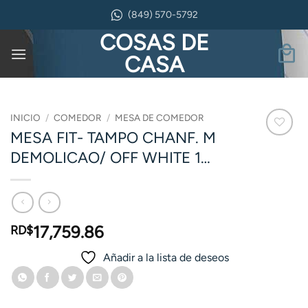
Saltar
(849) 570-5792
al
COSAS DE
contenido
CASA
INICIO
/
COMEDOR
/
MESA DE COMEDOR
MESA FIT- TAMPO CHANF. M
DEMOLICAO/ OFF WHITE 1…
17,759.86
RD$
Añadir a la lista de deseos