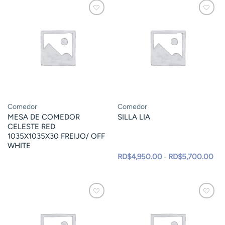
Comedor
Comedor
MESA DE COMEDOR
SILLA LIA
CELESTE RED
1035X1035X30 FREIJO/ OFF
WHITE
Ran
RD$
4,950.00
RD$
5,700.00
-
de
prec
des
RD$
has
RD$