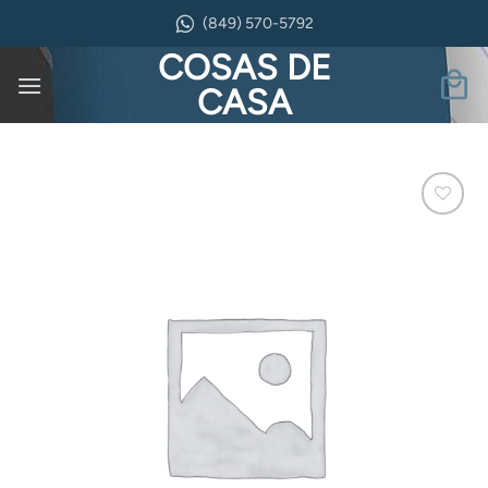
Saltar
(849) 570-5792
al
COSAS DE
contenido
CASA