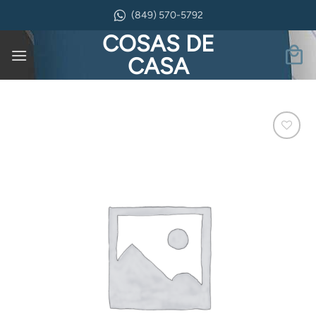
Saltar
(849) 570-5792
al
COSAS DE
contenido
CASA