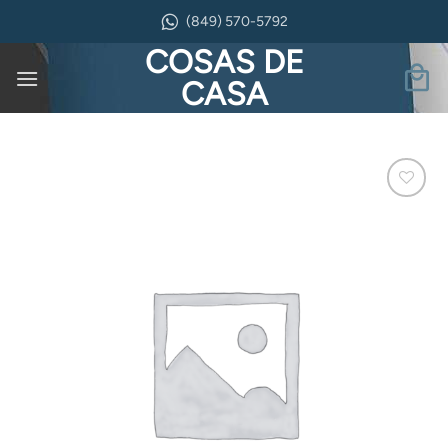
Saltar
(849) 570-5792
al
COSAS DE
contenido
CASA