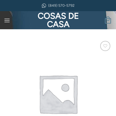
Saltar
(849) 570-5792
al
COSAS DE
contenido
CASA