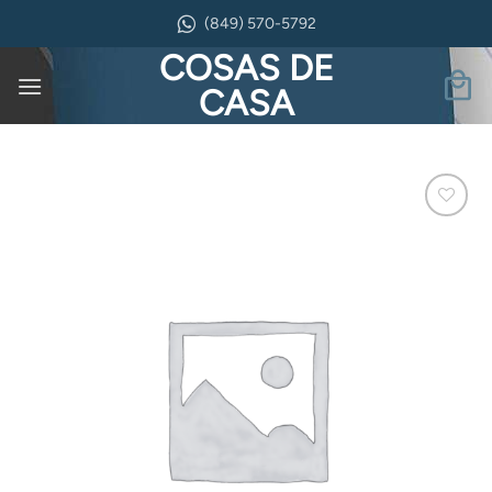
Saltar
(849) 570-5792
al
COSAS DE
contenido
CASA