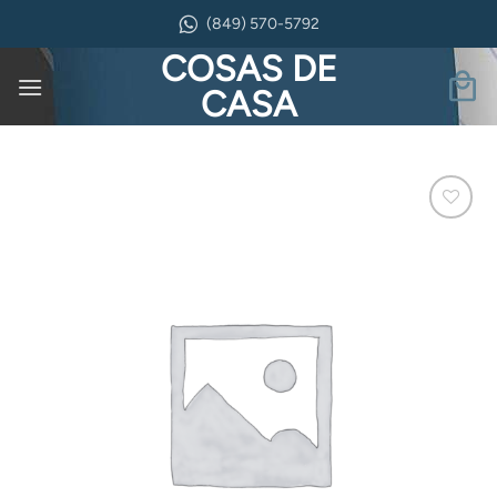
Saltar
(849) 570-5792
al
COSAS DE
contenido
CASA