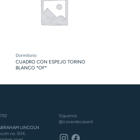
Dormitorio
CUADRO CON ESPEJO TORINO
BLANCO *OF*
5792
Síguenos
@cosasdecasard
BRAHAM LINCOLN
coln no. 504,
 primer nivel,