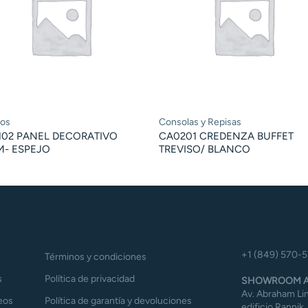
jos
Consolas y Repisas
102 PANEL DECORATIVO
CA0201 CREDENZA BUFFET
M- ESPEJO
TREVISO/ BLANCO
+1 (849) 570-
Términos y condiciones
s
Política de privacidad
SHOWROOM A
Av. Abraham Lin
eos
Política de garantía y devoluciones
edificio Rannik,