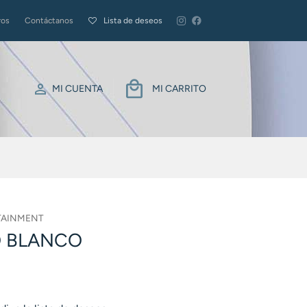
ros
Contáctanos
Lista de deseos
MI CUENTA
MI CARRITO
TAINMENT
O BLANCO