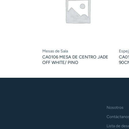
Mesas de Sala
Espe
CA0106 MESA DE CENTRO JADE
CA0
OFF WHITE/ PINO
90C
Nosotros
Contáctano
Lista de des